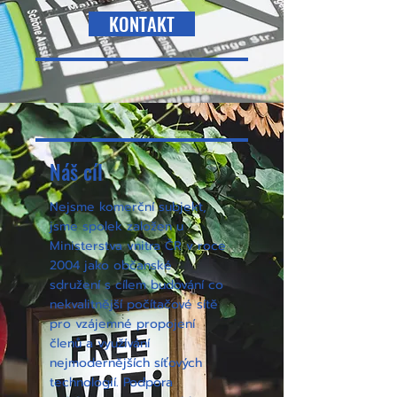
KONTAKT
Náš cíl
​Nejsme komerční subjekt,
jsme spolek založen u
Ministerstva vnitra ČR v roce
2004 jako občanské
sdružení s cílem budování co
nekvalitnější počítačové sítě
pro vzájemné propojení
členů a využívání
nejmodernějších síťových
technologií. Podpora