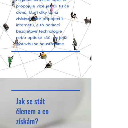
propojuje více jak tři tisíce
členů, kteří díky tomu
získávají také připojení k
internetu, a to pomocí
bezdrátové technologie
nebo optické sítě, na jejíž
výstavbu se soustředíme.
Jak se stát
členem a co
získám?