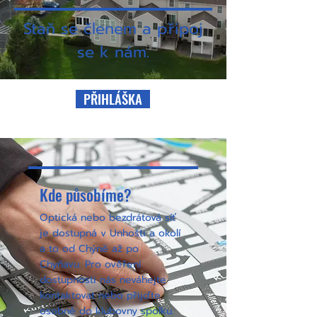
Staň se členem a připoj
se k nám.
PŘIHLÁŠKA
Kde působíme?
Optická nebo bezdrátová síť
je dostupná v Unhošti a okolí
a to od Chýně až po
Chyňavu. Pro ověření
dostupnosti nás neváhejte
kontaktovat nebo přijďte
osobně do klubovny spolku.