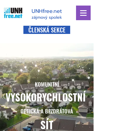
UNHfree.net
zájmový spolek
ČLENSKÁ SEKCE
KOMUNITNÍ
VYSOKORYCHLOSTNÍ
OPTICKÁ A BEZDRÁTOVÁ
SÍT