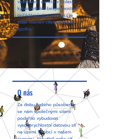
vzdělávání, osvěta v oblasti
kybernetické bezpečnosti a
pořádání kulturních akcí je
stále hlavním cílem činnosti
spolku.
O nás
Za dobu našeho působení
se nám společnými silami
podařilo vybudovat
vysokorychlostní datovou síť
na území 15 obcí v našem
regionu. Aktuálně naše síť