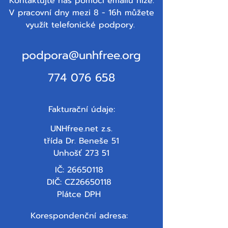
Kontaktujte nás pomocí emailu níže.
V pracovní dny mezi 8 - 16h můžete
využít telefonické podpory.
podpora@unhfree.org
774 076 658
Fakturační údaje:
UNHfree.net z.s.
třída Dr. Beneše 51
Unhošť 273 51
IČ:
26650118
DIČ: CZ26650118
Plátce DPH
Korespondenční adresa: