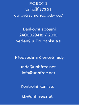
P.O.BOX 3
Unhošť 273 51
datová schránka: pdwrcq7
Bankovní spojení:
2400029418
/ 2010
vedený u Fio banka a.s
Předseda a členové rady:
rada@unhfree.net
info@unhfree.net
Kontrolní komise:
kk@unhfree.net